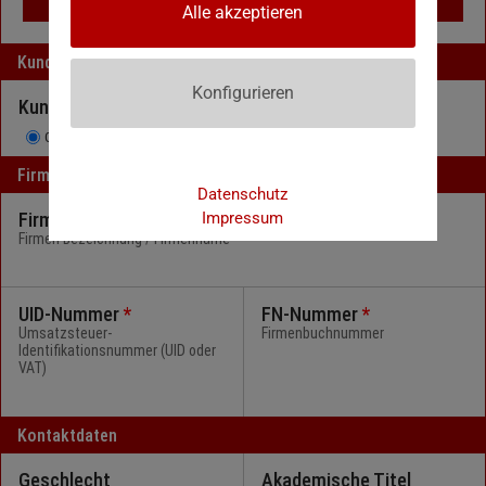
Alle akzeptieren
Kundentyp
Konfigurieren
Kundentyp
Gewerblicher Kunde
Privatkunde
Firmen-Daten
Datenschutz
Firmenname
*
Impressum
Firmen Bezeichnung / Firmenname
UID-Nummer
*
FN-Nummer
*
Umsatzsteuer-
Firmenbuchnummer
Identifikationsnummer (UID oder
VAT)
Kontaktdaten
Geschlecht
Akademische Titel