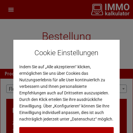
Bestellung
IMMOkalkulator
Cookie Einstellungen
Indem Sie auf „Alle akzeptieren“ klicken,
Produktauswahl
ermöglichen Sie uns über Cookies das
Nutzungserlebnis für alle User kontinuierlich zu
verbessern und Ihnen personalisierte
Flex
Empfehlungen auch auf Drittseiten auszuspielen.
Durch den Klick erteilen Sie ihre ausdrückliche
Einwilligung. Über „Konfigurieren“ können Sie Ihre
Produkt Flex: Übersicht
Einwilligung individuell anpassen, dies ist auch
nachträglich jederzeit unter „Datenschutz“ möglich.
Zugang für ein Monat mit einmaliger Bezahlung € 299,00 netto
+ Ust (€ 358,80 brutto) inkl. Einschulung