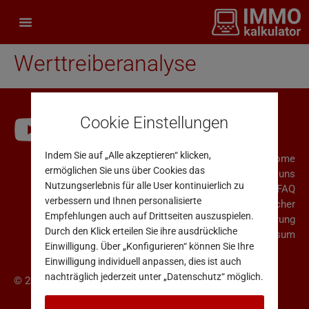
Werttreiberanalyse
Cookie Einstellungen
Indem Sie auf „Alle akzeptieren“ klicken,
Home
ermöglichen Sie uns über Cookies das
Über uns
Nutzungserlebnis für alle User kontinuierlich zu
FAQ
verbessern und Ihnen personalisierte
Rücktrittsrecht für Verbraucher
Empfehlungen auch auf Drittseiten auszuspielen.
AGB & Datenschutzerklärung
Durch den Klick erteilen Sie ihre ausdrückliche
Impressum
Einwilligung. Über „Konfigurieren“ können Sie Ihre
Einwilligung individuell anpassen, dies ist auch
nachträglich jederzeit unter „Datenschutz“ möglich.
© 2025 Immo Analytics GmbH