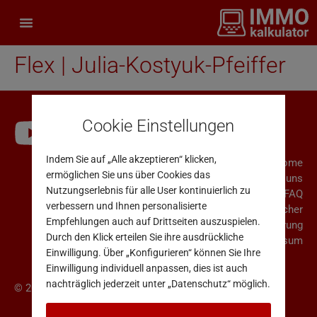
Flex | Julia-Kostyuk-Pfeiffer
Cookie Einstellungen
Indem Sie auf „Alle akzeptieren“ klicken,
Home
ermöglichen Sie uns über Cookies das
Über uns
Nutzungserlebnis für alle User kontinuierlich zu
FAQ
verbessern und Ihnen personalisierte
Rücktrittsrecht für Verbraucher
Empfehlungen auch auf Drittseiten auszuspielen.
AGB & Datenschutzerklärung
Durch den Klick erteilen Sie ihre ausdrückliche
Impressum
Einwilligung. Über „Konfigurieren“ können Sie Ihre
Einwilligung individuell anpassen, dies ist auch
nachträglich jederzeit unter „Datenschutz“ möglich.
© 2025 Immo Analytics GmbH