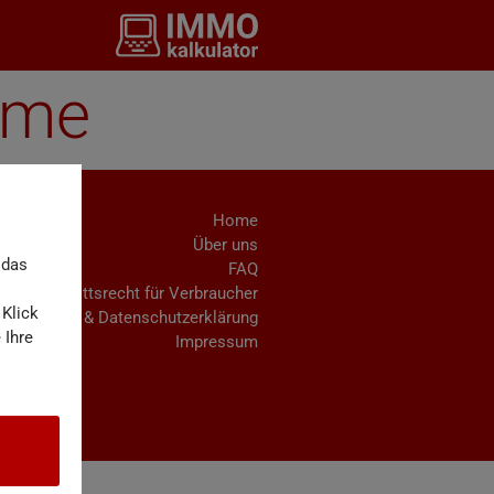
ame
Home
Über uns
 das
FAQ
Rücktrittsrecht für Verbraucher
 Klick
AGB & Datenschutzerklärung
 Ihre
Impressum