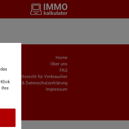
Home
Über uns
 das
FAQ
Rücktrittsrecht für Verbraucher
 Klick
AGB & Datenschutzerklärung
 Ihre
Impressum