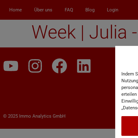
Home
Über uns
FAQ
Blog
Login
Week | Julia 
Indem S
Nutzungs
persona
erteilen
Einwilli
„Datens
© 2025 Immo Analytics GmbH