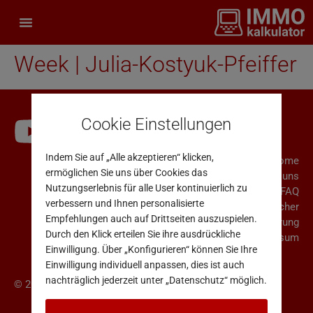
Week | Julia-Kostyuk-Pfeiffer
Cookie Einstellungen
Indem Sie auf „Alle akzeptieren“ klicken,
Home
ermöglichen Sie uns über Cookies das
Über uns
Nutzungserlebnis für alle User kontinuierlich zu
FAQ
verbessern und Ihnen personalisierte
Rücktrittsrecht für Verbraucher
Empfehlungen auch auf Drittseiten auszuspielen.
AGB & Datenschutzerklärung
Durch den Klick erteilen Sie ihre ausdrückliche
Impressum
Einwilligung. Über „Konfigurieren“ können Sie Ihre
Einwilligung individuell anpassen, dies ist auch
nachträglich jederzeit unter „Datenschutz“ möglich.
© 2025 Immo Analytics GmbH