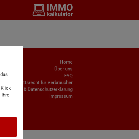
Home
Über uns
 das
FAQ
Rücktrittsrecht für Verbraucher
 Klick
AGB & Datenschutzerklärung
 Ihre
Impressum