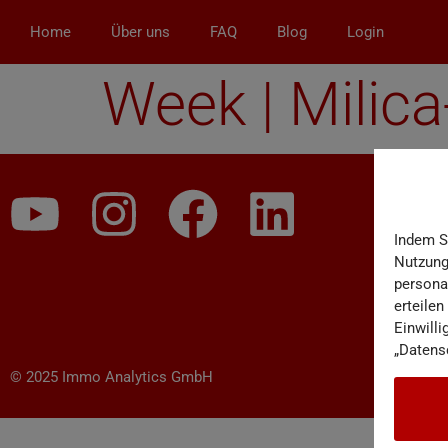
Home
Über uns
FAQ
Blog
Login
Week | Milica
Indem S
Nutzungs
persona
erteilen
Einwilli
„Datens
© 2025 Immo Analytics GmbH