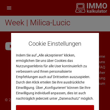
Week | Milica-Lucic
Cookie Einstellungen
Indem Sie auf „Alle akzeptieren“ klicken,
Home
ermöglichen Sie uns über Cookies das
Über uns
Nutzungserlebnis für alle User kontinuierlich zu
FAQ
verbessern und Ihnen personalisierte
Rücktrittsrecht für Verbraucher
Empfehlungen auch auf Drittseiten auszuspielen.
AGB & Datenschutzerklärung
Durch den Klick erteilen Sie ihre ausdrückliche
Impressum
Einwilligung. Über „Konfigurieren“ können Sie Ihre
Einwilligung individuell anpassen, dies ist auch
nachträglich jederzeit unter „Datenschutz“ möglich.
© 2025 Immo Analytics GmbH