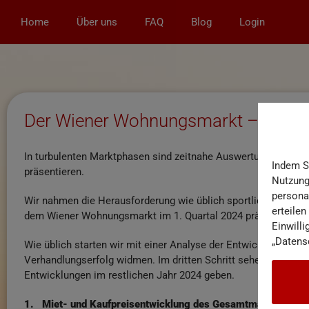
Home
Über uns
FAQ
Blog
Login
Der Wiener Wohnungsmarkt – Berich
In turbulenten Marktphasen sind zeitnahe Auswertungen wich
Indem S
präsentieren.
Nutzungs
persona
Wir nahmen die Herausforderung wie üblich sportlich und fre
erteilen
dem Wiener Wohnungsmarkt im 1. Quartal 2024 präsentieren 
Einwilli
„Datens
Wie üblich starten wir mit einer Analyse der Entwicklung der 
Verhandlungserfolg widmen. Im dritten Schritt sehen wir uns 
Entwicklungen im restlichen Jahr 2024 geben.
1. Miet- und Kaufpreisentwicklung des Gesamtmarktes nach