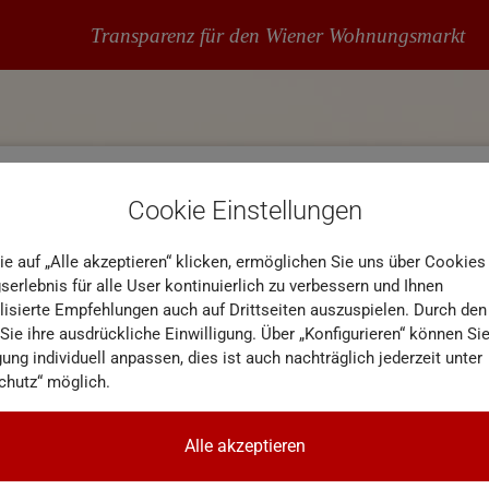
Transparenz für den Wiener Wohnungsmarkt
t zum 1.Quartal 2024
Cookie Einstellungen
tig, weshalb manche unserer Marktbegleiter in den kommenden Tag
ie auf „Alle akzeptieren“ klicken, ermöglichen Sie uns über Cookies
erlebnis für alle User kontinuierlich zu verbessern und Ihnen
lisierte Empfehlungen auch auf Drittseiten auszuspielen. Durch den
uen uns auch diesmal als erstes Analystenhaus unsere Auswertunge
 Sie ihre ausdrückliche Einwilligung. Über „Konfigurieren“ können Sie
zu können.
gung individuell anpassen, dies ist auch nachträglich jederzeit unter
chutz“ möglich.
Miet- und Kaufpreise getrennt nach Altersklassen bevor wir uns dem 
die Markttiefe an bevor wir den Status quo zusammenfassen und ein
Alle akzeptieren
 Altersklassen