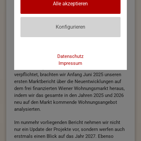
Alle akzeptieren
Neuentwicklungen wurden deutlich zurückgefahren.
Wir wiesen in unseren Berichten ab Ende 2023 als
eines der ersten Analystenhäuser darauf hin, dass
Konfigurieren
diese Angebotsreduktion in Kombination mit der
wachstumsbedingten Bedarfssteigerung bis 2026 zu
einer Angebotsknappheit und stark steigenden
Preisen führen wird.
Datenschutz
Impressum
Unserem Anspruch Zahlen – Daten – Fakten
verpflichtet, brachten wir Anfang Juni 2025 unseren
ersten Marktbericht über die Neuentwicklungen auf
dem frei finanzierten Wiener Wohnungsmarkt heraus,
indem wir das gesamte in den Jahren 2025 und 2026
neu auf den Markt kommende Wohnungsangebot
analysierten.
Im nunmehr vorliegenden Bericht nehmen wir nicht
nur ein Update der Projekte vor, sondern werfen auch
erstmals einen Blick auf das Jahr 2027. Ebenso