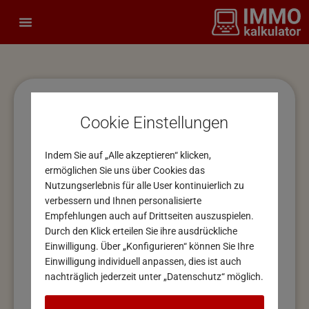
NEUE ENTWICKLUNGEN AUF
Cookie Einstellungen
DEM WIENER
WOHNUNGSMARKT 2025 –
Indem Sie auf „Alle akzeptieren“ klicken,
2027
ermöglichen Sie uns über Cookies das
Nutzungserlebnis für alle User kontinuierlich zu
verbessern und Ihnen personalisierte
Vorwort
Empfehlungen auch auf Drittseiten auszuspielen.
Durch den Klick erteilen Sie ihre ausdrückliche
Einwilligung. Über „Konfigurieren“ können Sie Ihre
Der Bauboom in den Jahren 2020/21 und der folgende
Einwilligung individuell anpassen, dies ist auch
Markteinbruch nach dem Zinsanstieg und der
nachträglich jederzeit unter „Datenschutz“ möglich.
Einführung der KIM-Verordnung im Jahr 2022 führten
zu einem drastischen Überangebot auf dem frei
finanzierten Wiener Wohnungsmarkt.