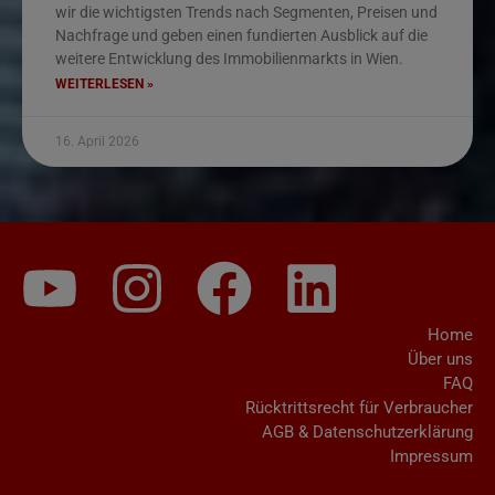
wir die wichtigsten Trends nach Segmenten, Preisen und
Nachfrage und geben einen fundierten Ausblick auf die
weitere Entwicklung des Immobilienmarkts in Wien.
WEITERLESEN »
16. April 2026
Home
Über uns
FAQ
Rücktrittsrecht für Verbraucher
AGB & Datenschutzerklärung
Impressum